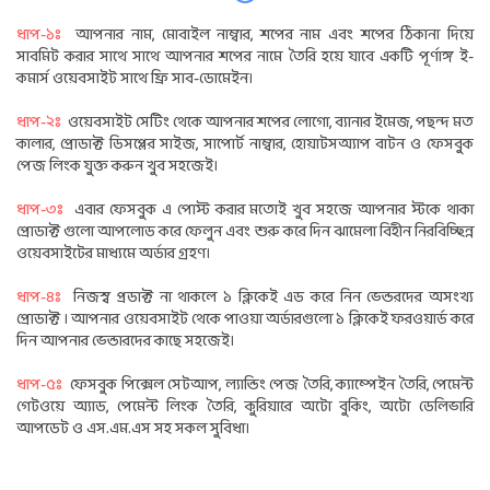
ধাপ-১ঃ
আপনার নাম, মোবাইল নাম্বার, শপের নাম এবং শপের ঠিকানা দিয়ে
সাবমিট করার সাথে সাথে আপনার শপের নামে তৈরি হয়ে যাবে একটি পূর্ণাঙ্গ ই-
কমার্স ওয়েবসাইট সাথে ফ্রি সাব-ডোমেইন।
ধাপ-২ঃ
ওয়েবসাইট সেটিং থেকে আপনার শপের লোগো, ব্যানার ইমেজ, পছন্দ মত
কালার, প্রোডাক্ট ডিসপ্লের সাইজ, সাপোর্ট নাম্বার, হোয়াটসঅ্যাপ বাটন ও ফেসবুক
পেজ লিংক যুক্ত করুন খুব সহজেই।
ধাপ-৩ঃ
এবার ফেসবুক এ পোস্ট করার মতোই খুব সহজে আপনার স্টকে থাকা
প্রোডাক্ট গুলো আপলোড করে ফেলুন এবং শুরু করে দিন ঝামেলা বিহীন নিরবিচ্ছিন্ন
ওয়েবসাইটের মাধ্যমে অর্ডার গ্রহণ।
ধাপ-৪ঃ
নিজস্ব প্রডাক্ট না থাকলে ১ ক্লিকেই এড করে নিন ভেন্ডরদের অসংখ্য
প্রোডাক্ট । আপনার ওয়েবসাইট থেকে পাওয়া অর্ডারগুলো ১ ক্লিকেই ফরওয়ার্ড করে
দিন আপনার ভেন্ডারদের কাছে সহজেই।
ধাপ-৫ঃ
ফেসবুক পিক্সেল সেটআপ, ল্যান্ডিং পেজ তৈরি, ক্যাম্পেইন তৈরি, পেমেন্ট
গেটওয়ে অ্যাড, পেমেন্ট লিংক তৈরি, কুরিয়ারে অটো বুকিং, অটো ডেলিভারি
আপডেট ও এস.এম.এস সহ সকল সুবিধা।